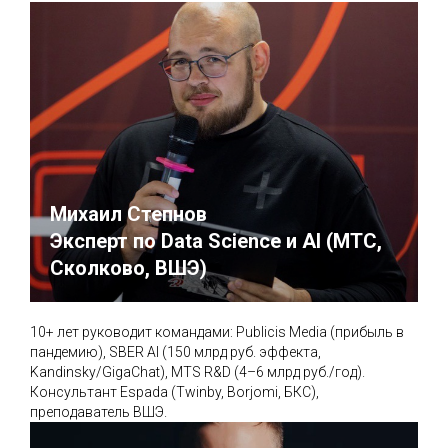
Михаил Степнов
Эксперт по Data Science и AI (МТС,
Сколково, ВШЭ)
10+ лет руководит командами: Publicis Media (прибыль в
пандемию), SBER AI (150 млрд руб. эффекта,
Kandinsky/GigaChat), MTS R&D (4–6 млрд руб./год).
Консультант Espada (Twinby, Borjomi, БКС),
преподаватель ВШЭ.