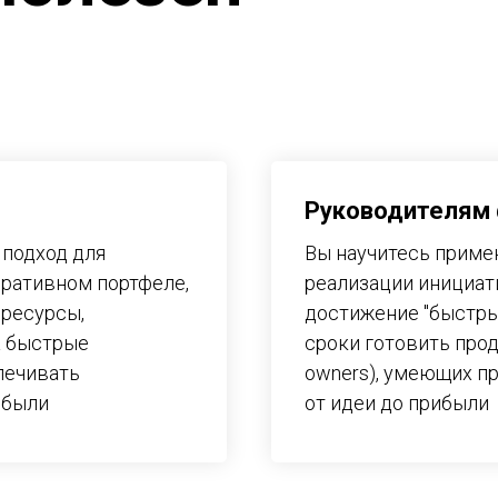
Руководителям
 подход для
Вы научитесь приме
оративном портфеле,
реализации инициати
 ресурсы,
достижение "быстрых
а быстрые
сроки готовить про
печивать
owners), умеющих п
ибыли
от идеи до прибыли