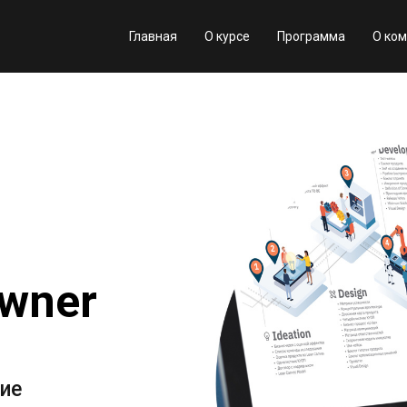
Главная
О курсе
Программа
О ко
owner
ние