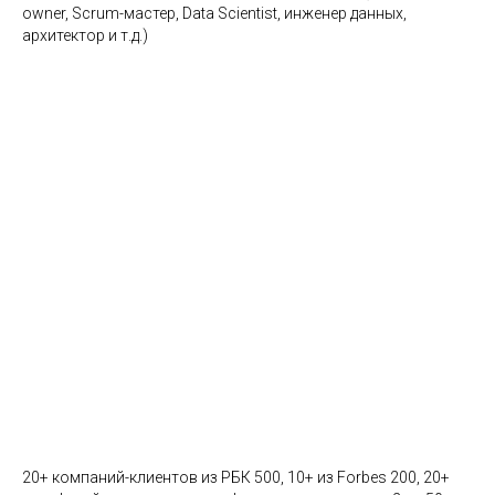
owner, Scrum-мастер, Data Scientist, инженер данных,
архитектор и т.д.)
Стратегия и управление портфелем:
опыт 10+ лет
20+ компаний-клиентов из РБК 500, 10+ из Forbes 200, 20+