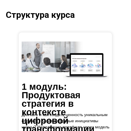
Структура курса
1 модуль:
Продуктовая
стратегия в
контексте
Для кого и как создать ценность уникальным
цифровой
образом? Какие цифровые инициативы
трансформации
нужны? Наполнение портфеля через модель