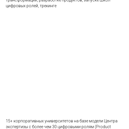
трансформации, разработке продуктов, запуске Школ
цифровых ролей, трекинге
Запуск и поддержка Центров
экспертизы
15+ корпоративных университетов на базе модели Центра
экспертизы с более чем 30 цифровыми ролям (Рroduct